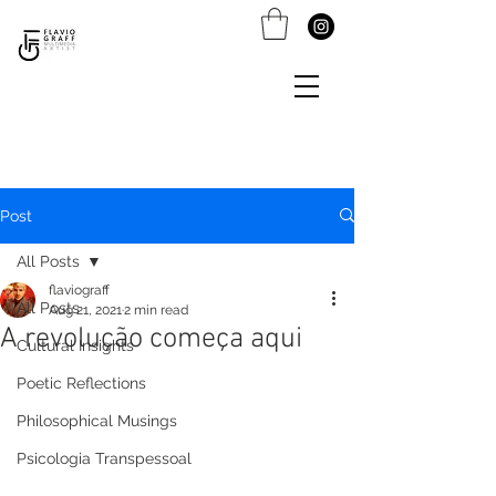
Post
All Posts
flaviograff
All Posts
Aug 21, 2021
2 min read
A revolução começa aqui
Cultural Insights
Poetic Reflections
Philosophical Musings
Psicologia Transpessoal