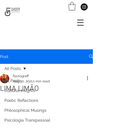
Post
All Posts
flaviograff
All Posts
Aug 30, 2021
1 min read
LIMA LIMÃO
Cultural Insights
Poetic Reflections
Philosophical Musings
Psicologia Transpessoal