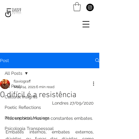
Post
All Posts
flaviograff
All Posts
May 14, 2021
6 min read
O difícil é a resistência
Cultural Insights
Londres 27/09/2020
Poetic Reflections
Philosophical Musings
Nos encontramos em constantes embates.
Psicologia Transpessoal
Embates internos, embates externos, 
dúvidas, ou fugas das dúvidas, como 